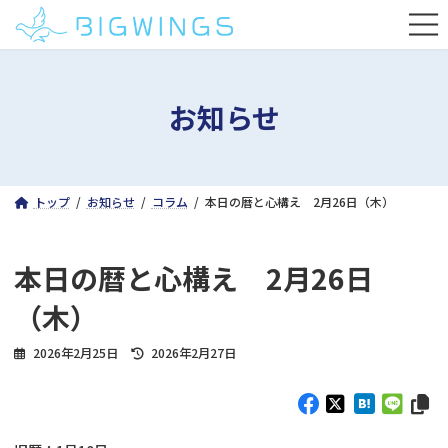
コ
ナ
ン
ビ
テ
ゲ
ン
ー
ツ
シ
お知らせ
へ
ョ
ス
ン
キ
に
ッ
移
プ
動
トップ
お知らせ
コラム
本日の暦と心構え 2月26日（木）
本日の暦と心構え 2月26日
（木）
最
2026年2月25日
2026年2月27日
終
更
新
日
時