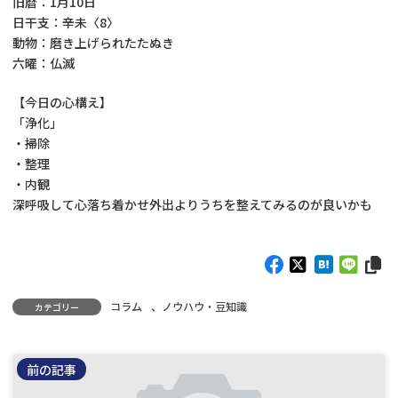
旧暦：1月10日
:
日干支：辛未〈8〉
動物：磨き上げられたたぬき
六曜：仏滅
【今日の心構え】
「浄化」
・掃除
・整理
・内観
深呼吸して心落ち着かせ外出よりうちを整えてみるのが良いかも
コラム
、
ノウハウ・豆知識
カテゴリー
前の記事