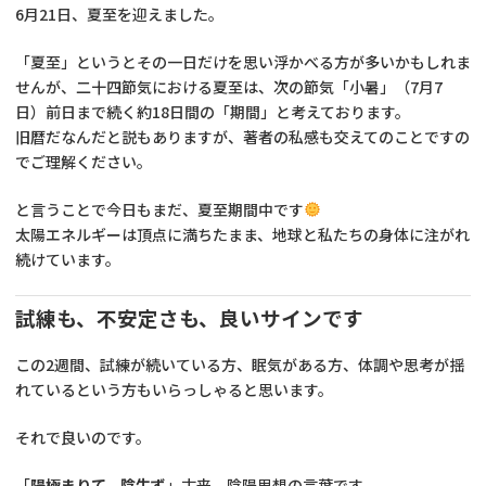
6月21日、夏至を迎えました。
「夏至」というとその一日だけを思い浮かべる方が多いかもしれま
せんが、二十四節気における夏至は、次の節気「小暑」（7月7
日）前日まで続く約18日間の「期間」と考えております。
旧暦だなんだと説もありますが、著者の私感も交えてのことですの
でご理解ください。
と言うことで今日もまだ、夏至期間中です
太陽エネルギーは頂点に満ちたまま、地球と私たちの身体に注がれ
続けています。
試練も、不安定さも、良いサインです
この2週間、試練が続いている方、眠気がある方、体調や思考が揺
れているという方もいらっしゃると思います。
それで良いのです。
「
陽極まりて、陰生ず
」古来、陰陽思想の言葉です。