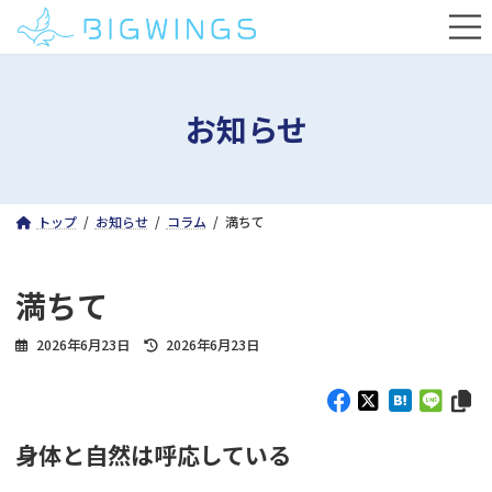
コ
ナ
ン
ビ
テ
ゲ
ン
ー
ツ
シ
お知らせ
へ
ョ
ス
ン
キ
に
ッ
移
プ
動
トップ
お知らせ
コラム
満ちて
満ちて
最
2026年6月23日
2026年6月23日
終
更
新
日
時
身体と自然は呼応している
: