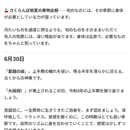
さくらんぼ他夏の果物全般
……旬のものには、その季節に身体
が必要としている力が宿っています。
冷たいものを過度に摂るよりも、旬のものをそのままいただく
先人の知恵には、深い理由があります。身体は正直で、必要なもの
をちゃんと知っています。
6月30日
「
夏越の祓
」。上半期の穢れを祓い、残る半年を清らかに迎える、
古くからの神事です。
「
大祓詞）
」が奏上されるこの日、令和8年の上半期を振り返りま
しょう。
真面目に、一生懸命に生きてきたご自身を、まず認めましょう。深
呼吸して、リラックス。直感を磨くのに、この時期はとても良い季
節です。自然のリズムに身を合わせていくことで、感覚は少しずつ
研ぎ澄まれていきます。