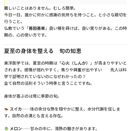
難しいことはありません。むしろ簡単。
今日一日、誰かに何かに感謝の気持ちを持つこと。と小さな親切を
行うこと。
仏教でいう「
善因善果
」良い種を蒔けば、良い実りがある。この時
期の、心の使い方です。
夏至の身体を整える 旬の知恵
東洋医学では、夏至の時期は「
心火（しんか）
」が高まりやすいと
されます。感情が揺れやすく、焦りや興奮が出やすい 先人は科
学で証明されていないのになぜわかったの？
全て自然の法則そういう時季と言うことですね。
身体が喜ぶのは常に季節の旬。
スイカ
……体の余分な熱を穏やかに整え、水分代謝を促しま
す。自然の点滴とも言える存在。
メロン
……甘みの中に、清熱の働きがあります。