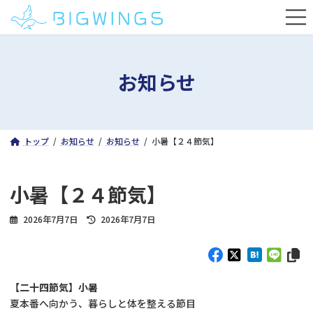
コ
ナ
ン
ビ
テ
ゲ
ン
ー
ツ
シ
お知らせ
へ
ョ
ス
ン
キ
に
ッ
移
プ
動
トップ
お知らせ
お知らせ
小暑【２４節気】
小暑【２４節気】
最
2026年7月7日
2026年7月7日
終
更
新
日
時
【二十四節気】小暑
:
夏本番へ向かう、暮らしと体を整える節目